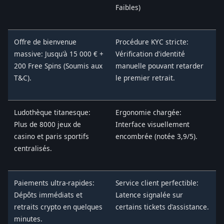
Faibles)
Offre de bienvenue
Procédure KYC stricte:
massive: Jusqu'à 15 000 € +
Vérification d'identité
200 Free Spins (Soumis aux
manuelle pouvant retarder
T&C).
le premier retrait.
Ludothèque titanesque:
Ergonomie chargée:
Plus de 8000 jeux de
Interface visuellement
casino et paris sportifs
encombrée (notée 3,9/5).
centralisés.
Paiements ultra-rapides:
Service client perfectible:
Dépôts immédiats et
Latence signalée sur
retraits crypto en quelques
certains tickets d'assistance.
minutes.