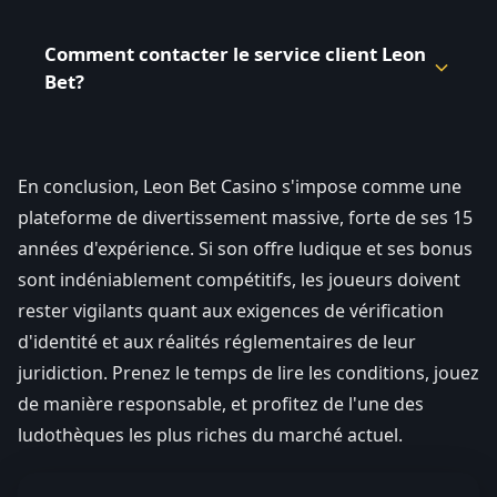
Comment contacter le service client Leon
Bet?
En conclusion, Leon Bet Casino s'impose comme une
plateforme de divertissement massive, forte de ses 15
années d'expérience. Si son offre ludique et ses bonus
sont indéniablement compétitifs, les joueurs doivent
rester vigilants quant aux exigences de vérification
d'identité et aux réalités réglementaires de leur
juridiction. Prenez le temps de lire les conditions, jouez
de manière responsable, et profitez de l'une des
ludothèques les plus riches du marché actuel.