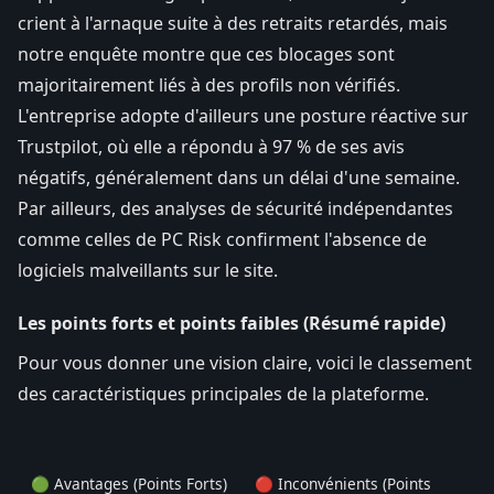
crient à l'arnaque suite à des retraits retardés, mais
notre enquête montre que ces blocages sont
majoritairement liés à des profils non vérifiés.
L'entreprise adopte d'ailleurs une posture réactive sur
Trustpilot, où elle a répondu à 97 % de ses avis
négatifs, généralement dans un délai d'une semaine.
Par ailleurs, des analyses de sécurité indépendantes
comme celles de PC Risk confirment l'absence de
logiciels malveillants sur le site.
Les points forts et points faibles (Résumé rapide)
Pour vous donner une vision claire, voici le classement
des caractéristiques principales de la plateforme.
🟢 Avantages (Points Forts)
🔴 Inconvénients (Points