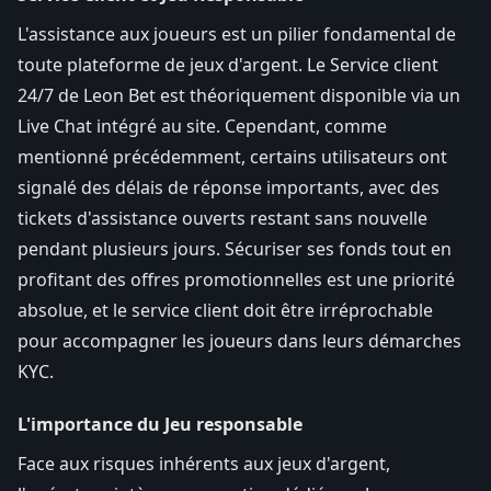
L'assistance aux joueurs est un pilier fondamental de
toute plateforme de jeux d'argent. Le Service client
24/7 de Leon Bet est théoriquement disponible via un
Live Chat intégré au site. Cependant, comme
mentionné précédemment, certains utilisateurs ont
signalé des délais de réponse importants, avec des
tickets d'assistance ouverts restant sans nouvelle
pendant plusieurs jours. Sécuriser ses fonds tout en
profitant des offres promotionnelles est une priorité
absolue, et le service client doit être irréprochable
pour accompagner les joueurs dans leurs démarches
KYC.
L'importance du Jeu responsable
Face aux risques inhérents aux jeux d'argent,