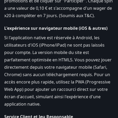
promotions et de cliquer sur "Participer". Chaque spin
a une valeur de 0,10 € et s'accompagne d'un wager de
x20 à compléter en 7 jours. (Soumis aux T&C).
L'expérience sur navigateur mobile (iOS & autres)
Si l'application native est réservée à Android, les
utilisateurs d'iOS (iPhone/iPad) ne sont pas laissés
pour compte. La version mobile du site est
parfaitement optimisée en HTML5. Vous pouvez jouer
directement depuis votre navigateur mobile (Safari,
Chrome) sans aucun téléchargement requis. Pour un
accès encore plus rapide, utilisez la PWA (Progressive
Web App) pour ajouter un raccourci direct sur votre
écran d'accueil, simulant ainsi l'expérience d'une
application native.
Service Client et Jeu Responsable