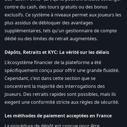
contre du cash, des tours gratuits ou des bonus
exclusifs. Ce système à niveaux permet aux joueurs les
plus assidus de débloquer des avantages
supplémentaires, tels qu'un gestionnaire de compte
dédié ou des limites de retrait augmentées.
Dépôts, Retraits et KYC: La vérité sur les délais
L'écosystème financier de la plateforme a été
spécifiquement conçu pour offrir une grande fluidité.
Cependant, c'est dans cette section que se
concentrent la majorité des interrogations des
joueurs. Des retraits rapides sont possibles, mais ils
exigent une conformité stricte aux règles de sécurité.
Les méthodes de paiement acceptées en France
La procédure de dépôt est conçue pour être