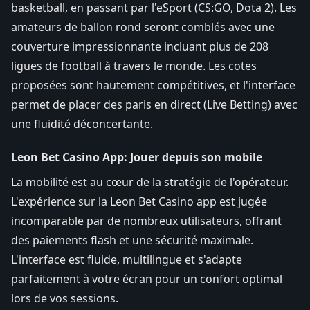
basketball, en passant par l'eSport (CS:GO, Dota 2). Les
amateurs de ballon rond seront comblés avec une
couverture impressionnante incluant plus de 208
ligues de football à travers le monde. Les cotes
proposées sont hautement compétitives, et l'interface
permet de placer des paris en direct (Live Betting) avec
une fluidité déconcertante.
Leon Bet Casino App: Jouer depuis son mobile
La mobilité est au cœur de la stratégie de l'opérateur.
L'expérience sur la Leon Bet Casino app est jugée
incomparable par de nombreux utilisateurs, offrant
des paiements flash et une sécurité maximale.
L'interface est fluide, multilingue et s'adapte
parfaitement à votre écran pour un confort optimal
lors de vos sessions.