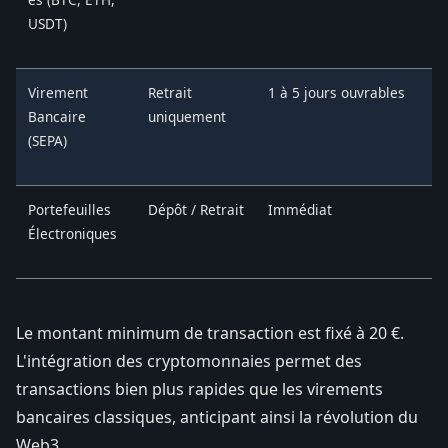
USDT)
Virement
Retrait
1 à 5 jours ouvrables
0
Bancaire
uniquement
(SEPA)
Portefeuilles
Dépôt / Retrait
Immédiat
0
Électroniques
Le montant minimum de transaction est fixé à 20 €.
L'intégration des cryptomonnaies permet des
transactions bien plus rapides que les virements
bancaires classiques, anticipant ainsi la révolution du
Web3.