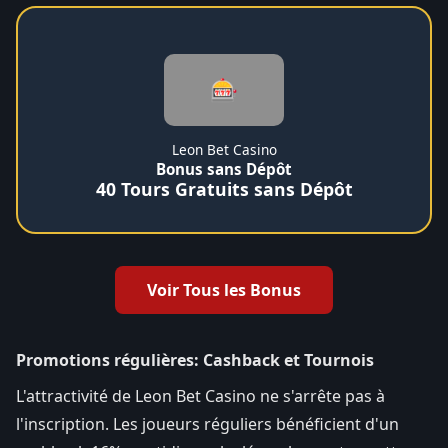
🎰
Leon Bet Casino
Bonus sans Dépôt
40 Tours Gratuits sans Dépôt
Voir Tous les Bonus
Promotions régulières: Cashback et Tournois
L'attractivité de Leon Bet Casino ne s'arrête pas à
l'inscription. Les joueurs réguliers bénéficient d'un