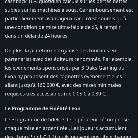
cashback 16% quotidien calculé sur les pertes nettes
subies sur les machines à sous. Ce remboursement est
particulièrement avantageux car il n'est soumis qu'à
une condition de mise ultra-faible de x5, à remplir
dans un délai de 24 heures.
De plus, la plateforme organise des tournois en
partenariat avec des éditeurs renommés. Par exemple,
les événements sponsorisés par 3 Oaks Gaming ou
Evoplay proposent des cagnottes événementielles
allant jusqu'à 160 000 €, avec des mises minimales
requises très accessibles (de 0,05 € à 0,30 €).
Le Programme de Fidélité Leon
Le Programme de fidélité de l'opérateur récompense
chaque mise en argent réel. Les joueurs accumulent
des "Leon Points" (LP) qu'ils peuvent ensuite échanger