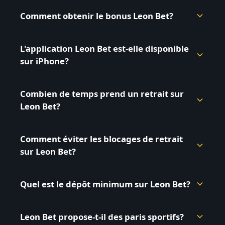
Comment obtenir le bonus Leon Bet?
L'application Leon Bet est-elle disponible
sur iPhone?
Combien de temps prend un retrait sur
Leon Bet?
Comment éviter les blocages de retrait
sur Leon Bet?
Quel est le dépôt minimum sur Leon Bet?
Leon Bet propose-t-il des paris sportifs?