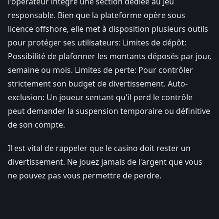
l'opérateur intègre une section dédiée au Jeu
responsable. Bien que la plateforme opère sous
licence offshore, elle met à disposition plusieurs outils
pour protéger ses utilisateurs: Limites de dépôt:
Possibilité de plafonner les montants déposés par jour,
semaine ou mois. Limites de perte: Pour contrôler
strictement son budget de divertissement. Auto-
exclusion: Un joueur sentant qu'il perd le contrôle
peut demander la suspension temporaire ou définitive
de son compte.
Il est vital de rappeler que le casino doit rester un
divertissement. Ne jouez jamais de l'argent que vous
ne pouvez pas vous permettre de perdre.