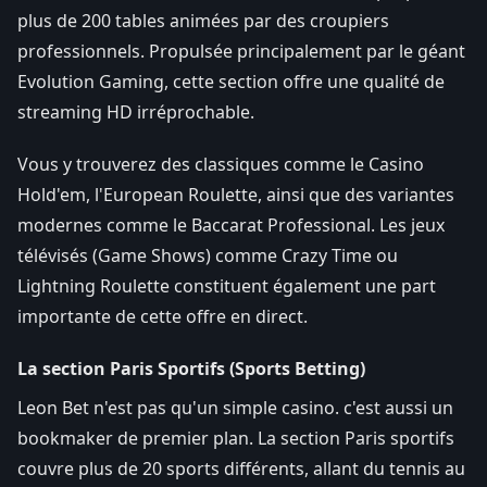
plus de 200 tables animées par des croupiers
professionnels. Propulsée principalement par le géant
Evolution Gaming, cette section offre une qualité de
streaming HD irréprochable.
Vous y trouverez des classiques comme le Casino
Hold'em, l'European Roulette, ainsi que des variantes
modernes comme le Baccarat Professional. Les jeux
télévisés (Game Shows) comme Crazy Time ou
Lightning Roulette constituent également une part
importante de cette offre en direct.
La section Paris Sportifs (Sports Betting)
Leon Bet n'est pas qu'un simple casino. c'est aussi un
bookmaker de premier plan. La section Paris sportifs
couvre plus de 20 sports différents, allant du tennis au