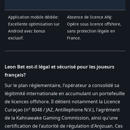
Application mobile dédiée:
Absence de licence ANJ:
Excellente optimisation sur
Opère sous licence offshore,
Android avec bonus
sans protection légale en
exclusif.
France.
Leon Bet est-il légal et sécurisé pour les joueurs
français?
Sur le plan réglementaire, l'opérateur a consolidé sa
légitimité internationale en accumulant un portefeuille
de licences offshore. Il détient notamment la Licence
Curaçao (n° 8048 / JAZ, Antillephone N.V.), l'agrément
de la Kahnawake Gaming Commission, ainsi qu'une
certification de l'autorité de régulation d'Anjouan. Ces